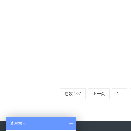
什么是Al
Altium 
Design
辑和制造。并集
阅读量：271
总数 107
上一页
1...
请您留言