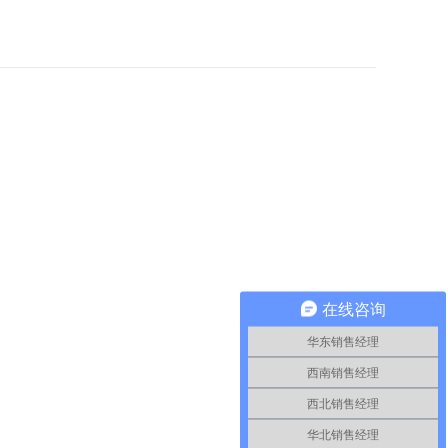
10-10
的手段，是不可或缺的战略性产业。即
2022
建设的需要，对高档的数控机床提出了
在线咨询
华东销售经理
西南销售经理
西北销售经理
华北销售经理