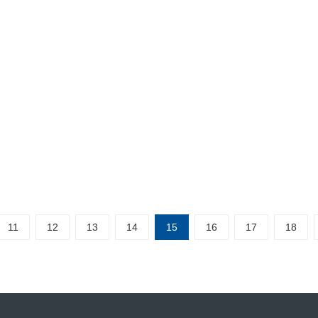
tium软件以及其特点
Designer 提供了唯一一款统一的应用方案，其综合电子产品一体化开发所需的
er 在单一设计环境中集成板级和FPGA系统设计、基于FPGA和分立处理器
成了现代设计数据管理功能，使得Altium Designer成为电…
11
12
13
14
15
16
17
18