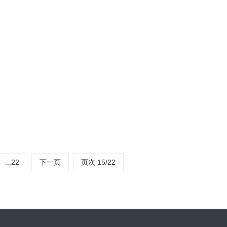
10-9
所有必须技术和功能。Altium
2022
的嵌入式软件开发以及PCB版图设计、编
...22
下一页
页次 15/22