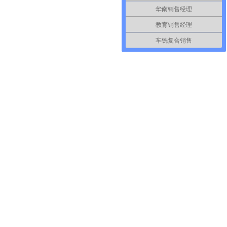
华南销售经理
教育销售经理
10-10
车铣复合销售
高精度高质量的产品，而且要求交货期
2022
产成本，增强竞争力，从而抢占国内外
10-10
软的Windows未绝对优势占领全球
2022
制造业行业离不开二维和三维，其中三