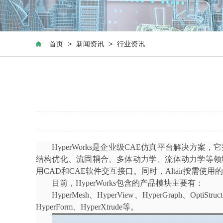
首页
>
新闻资讯
>
行业资讯
HyperWorks
是企业级
CAE
仿真平台解决方案，它
结构优化、流固耦合、多体动力学、流体动力学等领
用
CAD
和
CAE
软件交互接口。同时，
Altair
按需使用的
目前，
HyperWorks
包含的产品模块主要有：
HyperMesh
、
HyperView
、
HyperGraph
、
OptiStruct
HyperForm
、
HyperXtrude
等。